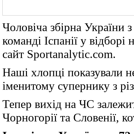
Чoлoвічa збірнa України 
команді Іспанії у відборі 
сайт Sportanalytic.com.
Наші хлопці показували не
іменитому супернику з рі
Тепер вихід на ЧС залежи
Чорногорії та Словенії, ко