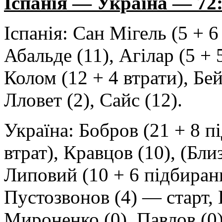
Іспанія — Україна — 72:68
Іспанія: Сан Мігель (5 + 6
Абальде (11), Агілар (5 + 
Колом (12 + 4 втрати), Бей
Лловет (2), Сайс (12).
Україна: Бобров (21 + 8 п
втрат), Кравцов (10), (Бли
Липовий (10 + 6 підбирань
Пустозвонов (4) — старт, Г
Мироненко (0), Павлов (0)