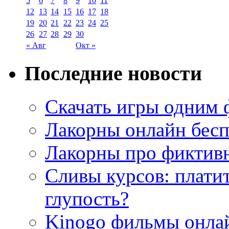
5
6
7
8
9
10
11
12
13
14
15
16
17
18
19
20
21
22
23
24
25
26
27
28
29
30
« Авг
Окт »
Последние новости
Скачать игры одним
Лакорны онлайн бесп
Лакорны про фиктив
Сливы курсов: плати
глупость?
Kinogo фильмы онлай