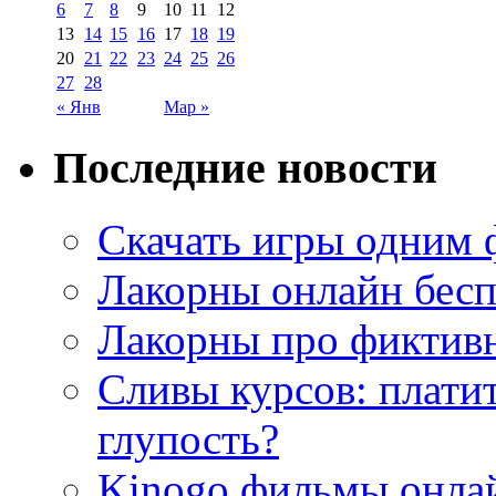
6
7
8
9
10
11
12
13
14
15
16
17
18
19
20
21
22
23
24
25
26
27
28
« Янв
Мар »
Последние новости
Скачать игры одним
Лакорны онлайн бесп
Лакорны про фиктив
Сливы курсов: плати
глупость?
Kinogo фильмы онлай