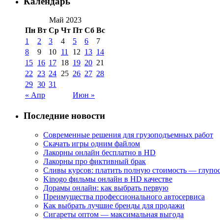
Календарь
Май 2023
Пн
Вт
Ср
Чт
Пт
Сб
Вс
1
2
3
4
5
6
7
8
9
10
11
12
13
14
15
16
17
18
19
20
21
22
23
24
25
26
27
28
29
30
31
« Апр
Июн »
Последние новости
Современные решения для грузоподъемных работ
Скачать игры одним файлом
Лакорны онлайн бесплатно в HD
Лакорны про фиктивный брак
Сливы курсов: платить полную стоимость — глупо
Kinogo фильмы онлайн в HD качестве
Дорамы онлайн: как выбрать первую
Преимущества профессионального автосервиса
Как выбрать лучшие бренды для продажи
Сигареты оптом — максимальная выгода