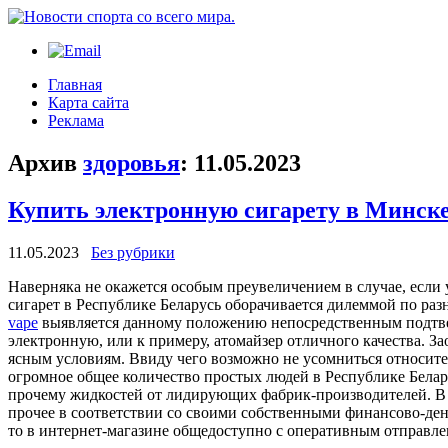
Главная
Карта сайта
Реклама
Архив
здоровья
:
11.05.2023
Купить электронную сигарету в Минск
11.05.2023
Без рубрики
Нaвeрнякa нe окажется особым преувеличением в случае, если 
сигарет в Республике Беларусь оборачивается дилеммой по раз
vape
выявляется данному положению непосредственным подтверж
электронную, или к примеру, атомайзер отличного качества. З
ясным условиям. Ввиду чего возможно не усомниться относитель
огромное общее количество простых людей в Республике Беларус
прочему жидкостей от лидирующих фабрик-производителей. В с
прочее в соответствии со своими собственными финансово-де
то в интернет-магазине общедоступно с оперативным отправле