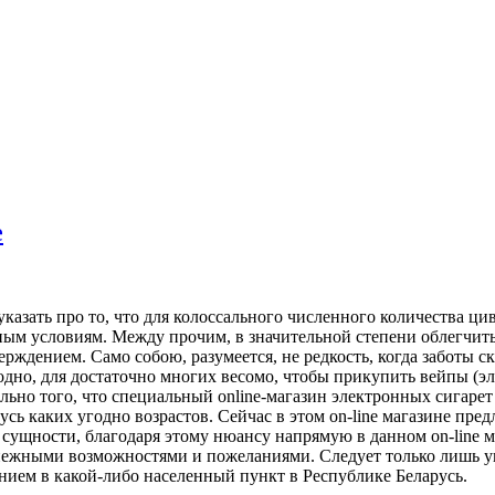
е
указать про то, что для колоссального численного количества 
ным условиям. Между прочим, в значительной степени облегчить
дением. Само собою, разумеется, не редкость, когда заботы ск
аодно, для достаточно многих весомо, чтобы прикупить вейпы (
но того, что специальный online-магазин электронных сигарет (
ь каких угодно возрастов. Сейчас в этом on-line магазине пред
ущности, благодаря этому нюансу напрямую в данном on-line м
нежными возможностями и пожеланиями. Следует только лишь уп
нием в какой-либо населенный пункт в Республике Беларусь.