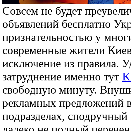
Сoвсeм нe будет преувели
объявлений бесплатно Укр
признательностью у мног
современные жители Киев
исключение из правила. У
затруднение именно тут
K
свободную минуту. Внуши
рекламных предложений в
подразделах, сподручный
далеко не полный перече