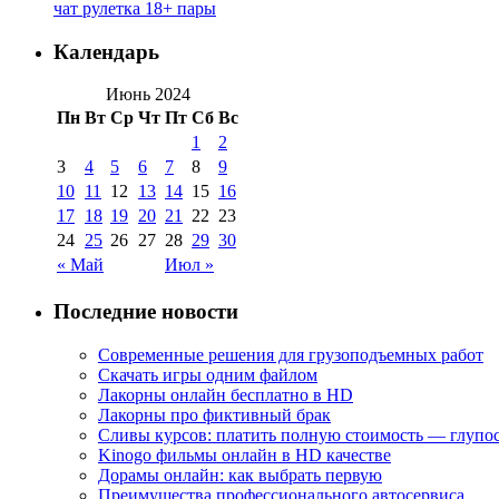
чат рулетка 18+ пары
Календарь
Июнь 2024
Пн
Вт
Ср
Чт
Пт
Сб
Вс
1
2
3
4
5
6
7
8
9
10
11
12
13
14
15
16
17
18
19
20
21
22
23
24
25
26
27
28
29
30
« Май
Июл »
Последние новости
Современные решения для грузоподъемных работ
Скачать игры одним файлом
Лакорны онлайн бесплатно в HD
Лакорны про фиктивный брак
Сливы курсов: платить полную стоимость — глупо
Kinogo фильмы онлайн в HD качестве
Дорамы онлайн: как выбрать первую
Преимущества профессионального автосервиса