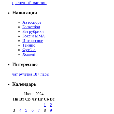
цветочный магазин
Навигация
Автоспорт
Баскетбол
Без рубрики
Бокс и ММА
Интересное
Теннис
Футбол
Хоккей
Интересное
чат рулетка 18+ пары
Календарь
Июнь 2024
Пн
Вт
Ср
Чт
Пт
Сб
Вс
1
2
3
4
5
6
7
8
9