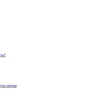
сть?
еты оптом