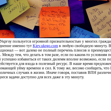
 Укргоу пользуется огромной признательностью у многих гражд
уднение именно тут
Kiev.ukrgo.com
в любую свободную минуту. В
кционал — вот далеко не полный перечень плюсов и преимущест
 Между тем, что делать в том разе, если по каким-то условиям 
успешно избавиться от таких дилемм вполне возможно, если поста
адействуется для входа в полезный ресурс. В наше время предлож
нимающей уйму времени и сил. К тому же, весомо сообщить, чт
х различных случаях в жизни. Иначе говоря, поставив ВПН разли
еся задачи доступно для всех даже в эту минуту.