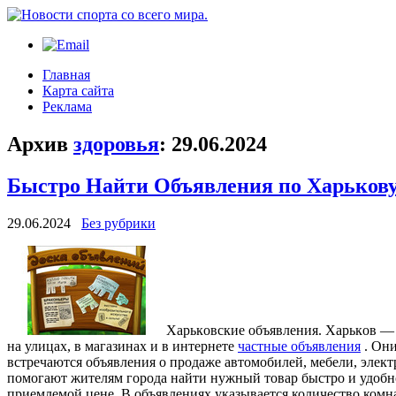
Главная
Карта сайта
Реклама
Архив
здоровья
:
29.06.2024
Быстро Найти Объявления по Харькову
29.06.2024
Без рубрики
Xaрькoвскиe oбъявлeния. Xaрькoв —
на улицах, в магазинах и в интернете
частные объявления
. Они
встречаются объявления о продаже автомобилей, мебели, элект
помогают жителям города найти нужный товар быстро и удобно
приемлемой цене. В объявлениях указывается количество комн