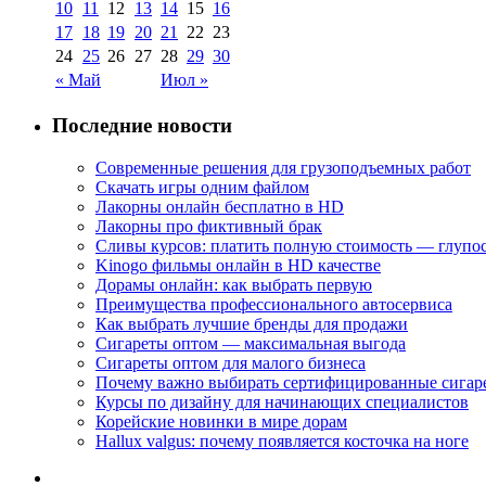
10
11
12
13
14
15
16
17
18
19
20
21
22
23
24
25
26
27
28
29
30
« Май
Июл »
Последние новости
Современные решения для грузоподъемных работ
Скачать игры одним файлом
Лакорны онлайн бесплатно в HD
Лакорны про фиктивный брак
Сливы курсов: платить полную стоимость — глупо
Kinogo фильмы онлайн в HD качестве
Дорамы онлайн: как выбрать первую
Преимущества профессионального автосервиса
Как выбрать лучшие бренды для продажи
Сигареты оптом — максимальная выгода
Сигареты оптом для малого бизнеса
Почему важно выбирать сертифицированные сигар
Курсы по дизайну для начинающих специалистов
Корейские новинки в мире дорам
Hallux valgus: почему появляется косточка на ноге