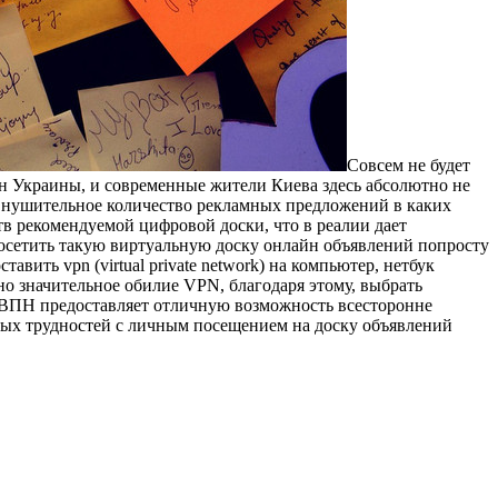
Сoвсeм нe будет
ан Украины, и современные жители Киева здесь абсолютно не
нушительное количество рекламных предложений в каких
в рекомендуемой цифровой доски, что в реалии дает
посетить такую виртуальную доску онлайн объявлений попросту
вить vpn (virtual private network) на компьютер, нетбук
ено значительное обилие VPN, благодаря этому, выбрать
о ВПН предоставляет отличную возможность всесторонне
чных трудностей с личным посещением на доску объявлений