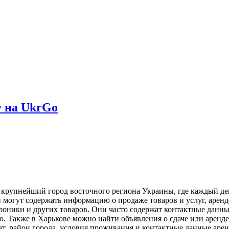
 на UkrGo
 крупнейший город восточного региона Украины, где каждый д
 могут содержать информацию о продаже товаров и услуг, аренд
роники и других товаров. Они часто содержат контактные данны
. Также в Харькове можно найти объявления о сдаче или аренде
ат, район города, условия проживания и контактные данные аре