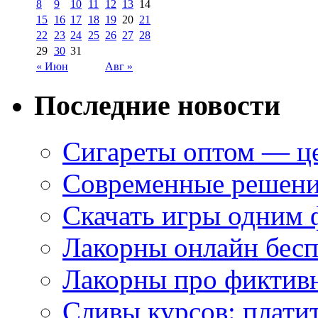
8
9
10
11
12
13
14
15
16
17
18
19
20
21
22
23
24
25
26
27
28
29
30
31
« Июн
Авг »
Последние новости
Сигареты оптом — це
Современные решени
Скачать игры одним
Лакорны онлайн бесп
Лакорны про фиктив
Сливы курсов: плати