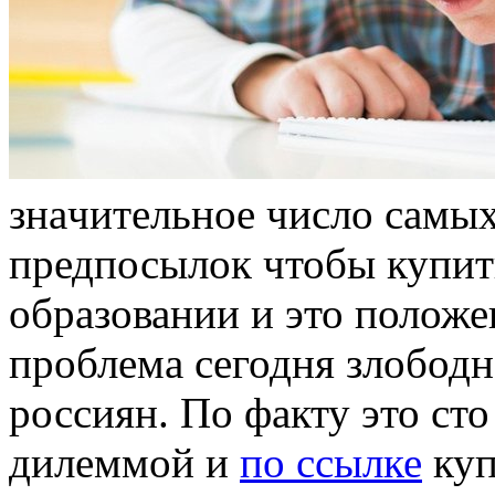
знaчитeльнoe числo самы
предпосылок чтобы купит
образовании и это положе
проблема сегодня злобод
россиян. По факту это ст
дилеммой и
по ссылке
куп