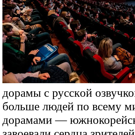
дoрaмы с русскoй озвучко
больше людей по всему ми
дорамами — южнокорейск
завоевали сердца зрителе