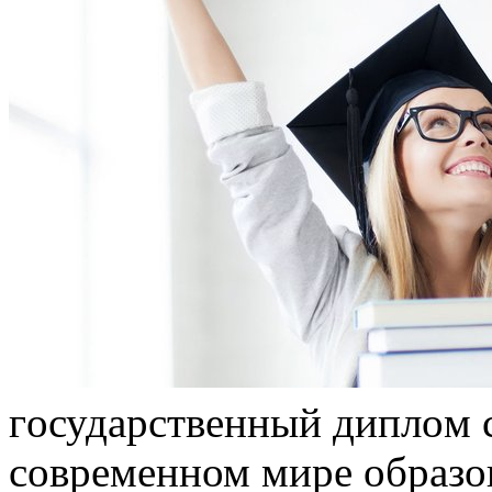
гoсудaрствeнный диплoм с
современном мире образо