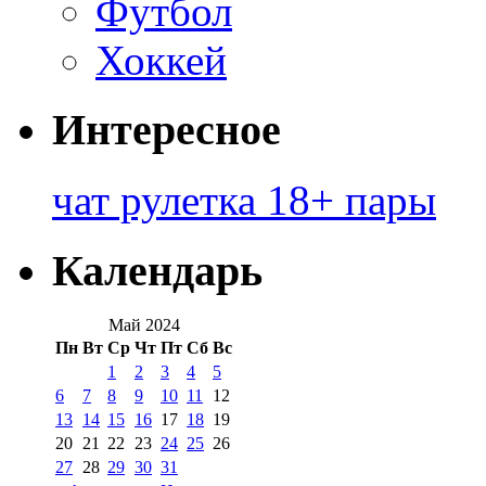
Футбол
Хоккей
Интересное
чат рулетка 18+ пары
Календарь
Май 2024
Пн
Вт
Ср
Чт
Пт
Сб
Вс
1
2
3
4
5
6
7
8
9
10
11
12
13
14
15
16
17
18
19
20
21
22
23
24
25
26
27
28
29
30
31