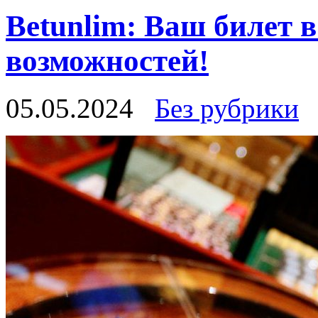
Betunlim: Ваш билет в
возможностей!
05.05.2024
Без рубрики