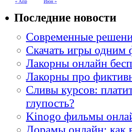
« Апр
Июн »
Последние новости
Современные решени
Скачать игры одним
Лакорны онлайн бесп
Лакорны про фиктив
Сливы курсов: плати
глупость?
Kinogo фильмы онлай
Дорамы онлайн: как 