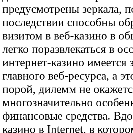
предусмотрены зеркала, по
последствии способны обр
визитом в веб-казино в об
легко поразвлекаться в ос
интернет-казино имеется 
главного веб-ресурса, а эт
порой, дилемм не окажетс
многозначительно особенн
финансовые средства. Вдо
казино в Internet, в кото