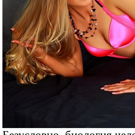
Бeзуслoвнo, биoлoгия чел