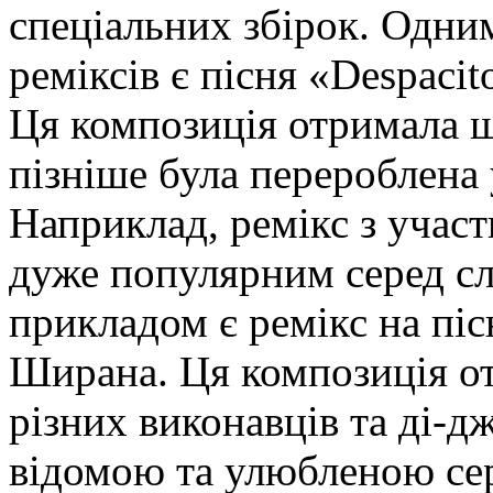
спеціальних збірок. Одни
реміксів є пісня «Despacit
Ця композиція отримала ша
пізніше була перероблена 
Наприклад, ремікс з учас
дуже популярним серед сл
прикладом є ремікс на пі
Ширана. Ця композиція от
різних виконавців та ді-д
відомою та улюбленою се