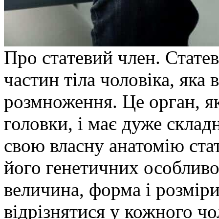
Прo стaтeвий члeн. Стате
частин тіла чоловіка, яка 
розмноження. Це орган, яки
головки, і має дуже склад
свою власну анатомію стат
його генетичних особливо
величина, форма і розмір
відрізнятися у кожного чо