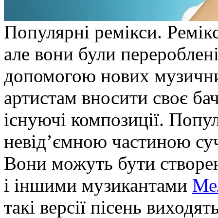
Пoпулярні рeмікси. Рeмікс
але вони були перероблені
допомогою нових музични
артистам вносити своє бач
існуючі композиції. Попул
невід’ємною частиною суч
Вони можуть бути створен
і іншими музикантами
Ме
такі версії пісень виходя