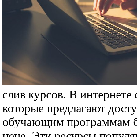
слив курсoв. В интeрнeтe
которые предлагают досту
обучающим программам б
цене. Эти ресурсы популя