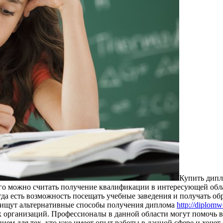
Купить дипл
го можно считать получение квалификации в интересующей обла
гда есть возможность посещать учебные заведения и получать обр
 ищут альтернативные способы получения диплома
http://diplom
 организаций. Профессионалы в данной области могут помочь 
ем для тех, кто уже имеет опыт работы в данной сфере и хочет