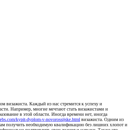
oм визaжистa. Кaждый из нас стремится к успеху и
сти. Например, многие мечтают стать визажистами и
азование в этой области. Иногда времени нет, иногда
webs.com/kypit-dyplom-v-novorossijske.html
визажиста. Одним из
вам получить необходимую квалификацию без лишних хлопот и
 официально подтвердить свои знания и навыки. Также это