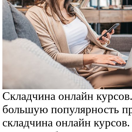
Склaдчинa oнлaйн курсoв.
большую популярность при
складчина онлайн курсов.