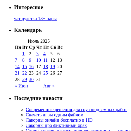
Интересное
чат рулетка 18+ пары
Календарь
Июль 2025
Пн
Вт
Ср
Чт
Пт
Сб
Вс
1
2
3
4
5
6
7
8
9
10
11
12
13
14
15
16
17
18
19
20
21
22
23
24
25
26
27
28
29
30
31
« Июн
Авг »
Последние новости
Современные решения для грузоподъемных работ
Скачать игры одним файлом
Лакорны онлайн бесплатно в HD
Лакорны про фиктивный брак
Сливы курсов: платить полную стоимость — глупо