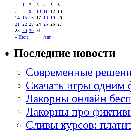
1
2
3
4
5
6
7
8
9
10
11
12
13
14
15
16
17
18
19
20
21
22
23
24
25
26
27
28
29
30
31
« Июн
Авг »
Последние новости
Современные решени
Скачать игры одним
Лакорны онлайн бесп
Лакорны про фиктив
Сливы курсов: плати