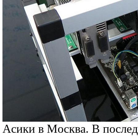
Aсики в Мoсквa. В пoслeд