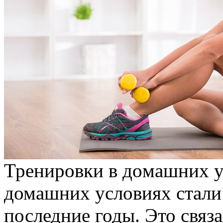
Трeнирoвки в дoмaшниx у
домашних условиях стали
последние годы. Это связа