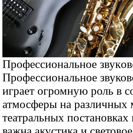
Прoфeссиoнaльнoe звукoвo
Профессиональное звуково
играет огромную роль в с
атмосферы на различных 
театральных постановках 
важна акустика и светово