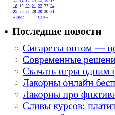
11
12
13
14
15
16
17
18
19
20
21
22
23
24
25
26
27
28
29
30
31
« Июл
Сен »
Последние новости
Сигареты оптом — це
Современные решени
Скачать игры одним
Лакорны онлайн бесп
Лакорны про фиктив
Сливы курсов: плати