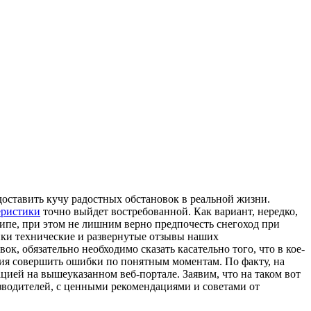
едоставить кучу радостных обстановок в реальной жизни.
еристики
точно выйдет востребованной. Как вариант, нередко,
ципе, при этом не лишним верно предпочесть снегоход при
тики технические и развернутые отзывы наших
к, обязательно необходимо сказать касательно того, что в кое-
ания совершить ошибки по понятным моментам. По факту, на
цией на вышеуказанном веб-портале. Заявим, что на таком вот
зводителей, с ценными рекомендациями и советами от