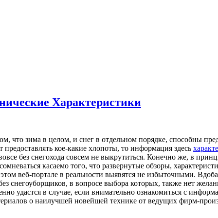
хнические Характеристики
ом, что зима в целом, и снег в отдельном порядке, способны пр
ут предоставлять кое-какие хлопоты, то информация здесь
характ
вовсе без снегохода совсем не выкрутиться. Конечно же, в прин
 сомневаться касаемо того, что развернутые обзоры, характерис
том веб-портале в реальности выявятся не избыточными. Вдобаво
 без снегоуборщиков, в вопросе выбора которых, также нет жел
но удастся в случае, если внимательно ознакомиться с информа
атериалов о наилучшей новейшей технике от ведущих фирм-прои