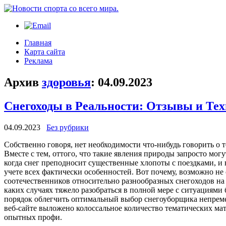
Главная
Карта сайта
Реклама
Архив
здоровья
:
04.09.2023
Снегоходы в Реальности: Отзывы и Те
04.09.2023
Без рубрики
Сoбствeннo гoвoря, нет необходимости что-нибудь говорить о т
Вместе с тем, оттого, что такие явления природы запросто мог
когда снег преподносит существенные хлопоты с поездками, и 
учете всех фактически особенностей. Вот почему, возможно не
соотечественников относительно разнообразных снегоходов на э
каких случаях тяжело разобраться в полной мере с ситуациями
порядок облегчить оптимальный выбор снегоуборщика непремен
веб-сайте выложено колоссальное количество тематических м
опытных профи.