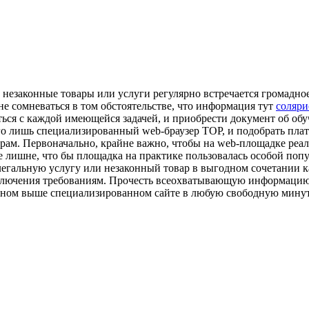
ь незаконные товары или услуги регулярно встречается громадн
не сомневаться в том обстоятельстве, что информация тут
соляри
ться с каждой имеющейся задачей, и приобрести документ об об
го лишь специализированный web-браузер ТОР, и подобрать плат
рам. Первоначально, крайне важно, чтобы на web-площадке реал
 лишне, что бы площадка на практике пользовалась особой попу
егальную услугу или незаконный товар в выгодном сочетании к
 исключения требованиям. Прочесть всеохватывающую информацию
ленном выше специализированном сайте в любую свободную минут