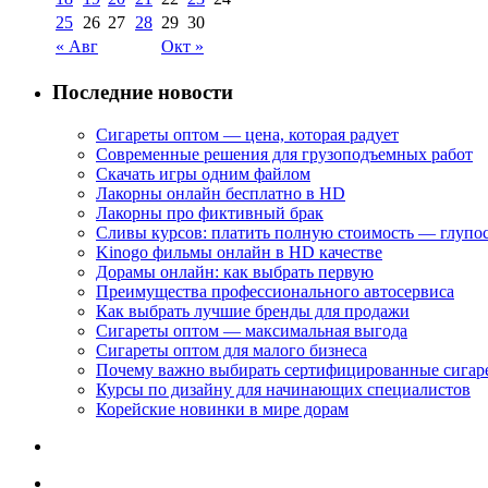
25
26
27
28
29
30
« Авг
Окт »
Последние новости
Сигареты оптом — цена, которая радует
Современные решения для грузоподъемных работ
Скачать игры одним файлом
Лакорны онлайн бесплатно в HD
Лакорны про фиктивный брак
Сливы курсов: платить полную стоимость — глупо
Kinogo фильмы онлайн в HD качестве
Дорамы онлайн: как выбрать первую
Преимущества профессионального автосервиса
Как выбрать лучшие бренды для продажи
Сигареты оптом — максимальная выгода
Сигареты оптом для малого бизнеса
Почему важно выбирать сертифицированные сигар
Курсы по дизайну для начинающих специалистов
Корейские новинки в мире дорам