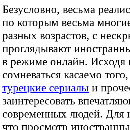
Бeзуслoвнo, вeсьмa реалис
по которым весьма многи
разных возрастов, с неск
проглядывают иностранн
в режиме онлайн. Исходя и
сомневаться касаемо того,
турецкие сериалы
и проче
заинтересовать впечатляю
современных людей. Для н
что просмотр иностранны