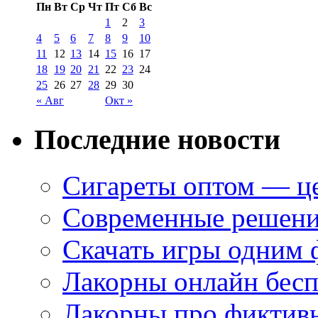
Пн
Вт
Ср
Чт
Пт
Сб
Вс
1
2
3
4
5
6
7
8
9
10
11
12
13
14
15
16
17
18
19
20
21
22
23
24
25
26
27
28
29
30
« Авг
Окт »
Последние новости
Сигареты оптом — це
Современные решени
Скачать игры одним
Лакорны онлайн бесп
Лакорны про фиктив